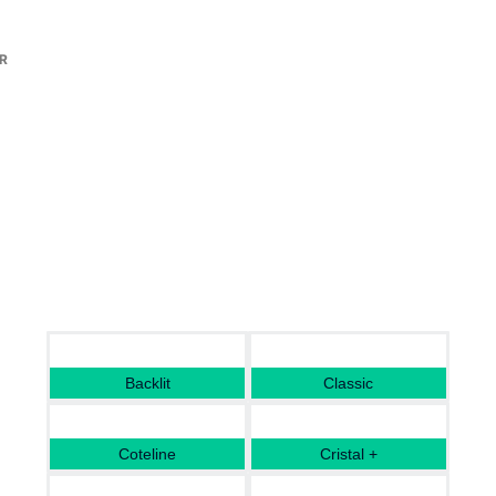
Backlit
Classic
Coteline
Cristal +