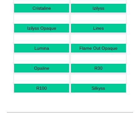
Cristaline
Izilyss
Izilyss Opaque
Lines
Lumina
Flame Out Opaque
Opaline
R30
R100
Silkyss